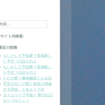
検
索:
↑サイト内検索↑
最近の投稿
もしかして予知夢？実体験し
た予言？の話その２
もしかして予知夢？実体験し
た予言？の話その１
ただの夢？幽体離脱？なお話
予言や占いで聞く寿命が増減
する理由。人生ループ説
タイムリープ可能？ 夢日記は
セーブポイント