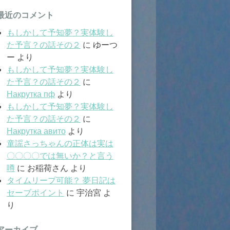
最近のコメント
もしかして予知夢？実体験し
た予言？の話その２
に
ゆーつ
ー
より
もしかして予知夢？実体験し
た予言？の話その２
に
Накрутка пф
より
もしかして予知夢？実体験し
た予言？の話その２
に
Накрутка авито
より
童謡さっちゃんの正体は実は
〇〇〇〇では無いか？と言う
噂
に
お稲荷さん
より
タイムリープ可能？ 夢日記は
セーブポイント
に
宇治宮
よ
り
アーカイブ