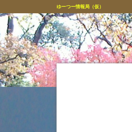
コ
ゆーつー情報局（仮）
ン
テ
ン
ツ
へ
ス
キ
ッ
プ