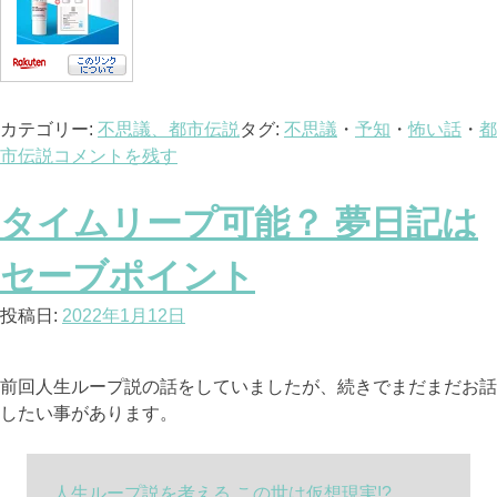
カテゴリー:
不思議、都市伝説
タグ:
不思議
・
予知
・
怖い話
・
都
市伝説
コメントを残す
タイムリープ可能？ 夢日記は
セーブポイント
投稿日:
2022年1月12日
前回人生ループ説の話をしていましたが、続きでまだまだお話
したい事があります。
人生ループ説を考える この世は仮想現実!?