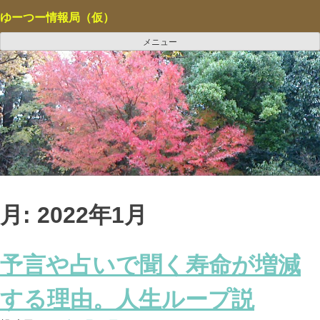
コ
ゆーつー情報局（仮）
ン
テ
メニュー
ン
ツ
へ
ス
キ
ッ
プ
月:
2022年1月
予言や占いで聞く寿命が増減
する理由。人生ループ説