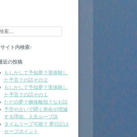
検
索:
↑サイト内検索↑
最近の投稿
もしかして予知夢？実体験し
た予言？の話その２
もしかして予知夢？実体験し
た予言？の話その１
ただの夢？幽体離脱？なお話
予言や占いで聞く寿命が増減
する理由。人生ループ説
タイムリープ可能？ 夢日記は
セーブポイント