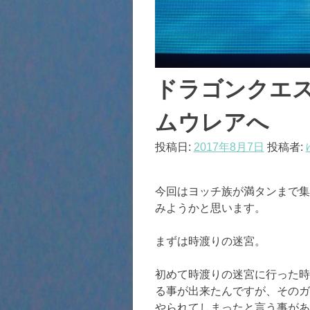
ドラゴンクエス
ムウレアへ
投稿日:
2017年8月7日
投稿者:
今回はヨッチ族が満タンまで集
みようかと思います。
まずは時渡りの迷宮。
初めて時渡りの迷宮に行った時
る事が出来たんですが、そのガ
やられてしまったと言う事があ