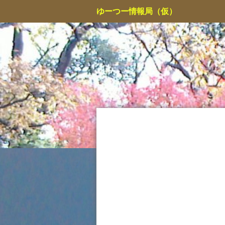
コ
ゆーつー情報局（仮）
ン
テ
ン
ツ
へ
ス
キ
ッ
プ