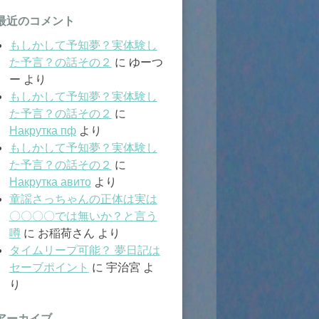
最近のコメント
もしかして予知夢？実体験し
た予言？の話その２
に
ゆーつ
ー
より
もしかして予知夢？実体験し
た予言？の話その２
に
Накрутка пф
より
もしかして予知夢？実体験し
た予言？の話その２
に
Накрутка авито
より
童謡さっちゃんの正体は実は
〇〇〇〇では無いか？と言う
噂
に
お稲荷さん
より
タイムリープ可能？ 夢日記は
セーブポイント
に
宇治宮
よ
り
アーカイブ