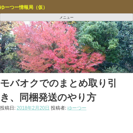
コ
ゆーつー情報局（仮）
ン
テ
メニュー
ン
ツ
へ
ス
キ
ッ
プ
モバオクでのまとめ取り引
き、同梱発送のやり方
投稿日:
2018年2月20日
投稿者:
ゆーつー