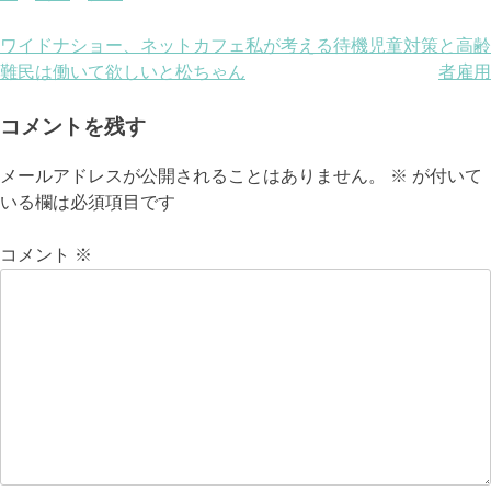
投
ワイドナショー、ネットカフェ
私が考える待機児童対策と高齢
難民は働いて欲しいと松ちゃん
者雇用
稿
ナ
コメントを残す
ビ
メールアドレスが公開されることはありません。
※
が付いて
いる欄は必須項目です
ゲ
ー
コメント
※
シ
ョ
ン