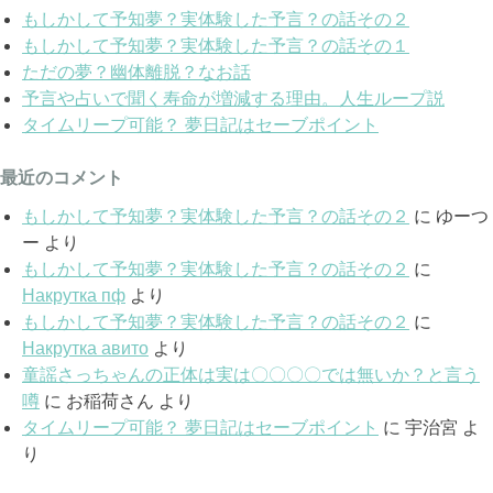
もしかして予知夢？実体験した予言？の話その２
もしかして予知夢？実体験した予言？の話その１
ただの夢？幽体離脱？なお話
予言や占いで聞く寿命が増減する理由。人生ループ説
タイムリープ可能？ 夢日記はセーブポイント
最近のコメント
もしかして予知夢？実体験した予言？の話その２
に
ゆーつ
ー
より
もしかして予知夢？実体験した予言？の話その２
に
Накрутка пф
より
もしかして予知夢？実体験した予言？の話その２
に
Накрутка авито
より
童謡さっちゃんの正体は実は〇〇〇〇では無いか？と言う
噂
に
お稲荷さん
より
タイムリープ可能？ 夢日記はセーブポイント
に
宇治宮
よ
り