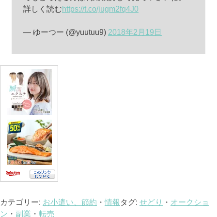
詳しく読む
https://t.co/jugm2fq4J0
— ゆーつー (@yuutuu9)
2018年2月19日
カテゴリー:
お小遣い、節約
・
情報
タグ:
せどり
・
オークショ
ン
・
副業
・
転売