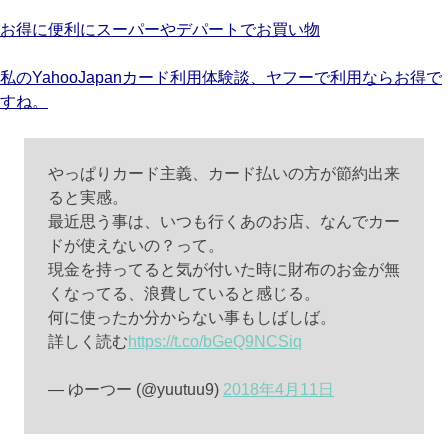
お得に便利にスーパーやデパートでお買い物
私のYahooJapanカード利用体験談、ヤフーで利用ならお得で
すね。
やっぱりカード主義、カード払いの方が節約出来
ると実感。
最近思う事は、いつも行くあのお店、なんでカー
ドが使えないの？って。
現金を持ってると気が付いた時に財布のお金が無
くなってる、浪費していると感じる。
何に使ったか分からない事もしばしば。
詳しく読む
https://t.co/bGeQ9NCSiq
— ゆーつー (@yuutuu9)
2018年4月11日