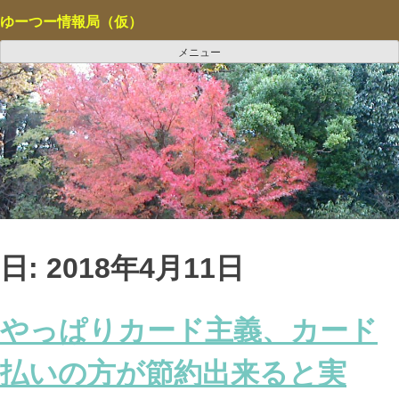
コ
ゆーつー情報局（仮）
ン
テ
メニュー
ン
ツ
へ
ス
キ
ッ
プ
日:
2018年4月11日
やっぱりカード主義、カード
払いの方が節約出来ると実