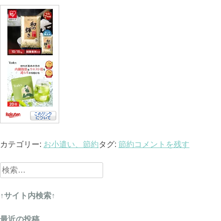
カテゴリー:
お小遣い、節約
タグ:
節約
コメントを残す
検
索:
↑サイト内検索↑
最近の投稿