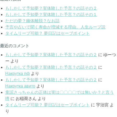
もしかして予知夢？実体験した予言？の話その２
もしかして予知夢？実体験した予言？の話その１
ただの夢？幽体離脱？なお話
予言や占いで聞く寿命が増減する理由。人生ループ説
タイムリープ可能？ 夢日記はセーブポイント
最近のコメント
もしかして予知夢？実体験した予言？の話その２
に
ゆーつ
ー
より
もしかして予知夢？実体験した予言？の話その２
に
Накрутка пф
より
もしかして予知夢？実体験した予言？の話その２
に
Накрутка авито
より
童謡さっちゃんの正体は実は〇〇〇〇では無いか？と言う
噂
に
お稲荷さん
より
タイムリープ可能？ 夢日記はセーブポイント
に
宇治宮
よ
り