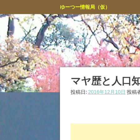
コ
ゆーつー情報局（仮）
ン
テ
ン
ツ
へ
ス
キ
ッ
プ
マヤ歴と人口
投稿日:
2016年12月10日
投稿者