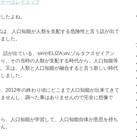
ーナーはレイコップ
でしたよね。
ら私は、人口知能が人類を支配する危険性と言う話が出て
いました。
話が出ている、siriやELIZA,viv,ゾルタクスゼイアン
あり、その当時の人類が支配する時代から、人口知能等
代、又は、人類と人口知能が融合すると言う新しい時代
像しました。
、2012年の終わり頃にどこまで人口知能が出来てきて
りませんし、調べた事はありませんので完全に想像で
なら、人口知能が学習して、人口知能自体が意思を持ち
せん。