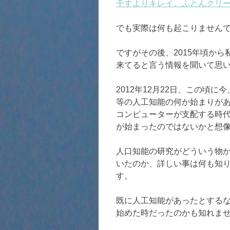
干すよりキレイ。ふとんクリ
でも実際は何も起こりません
ですがその後、2015年頃か
来てると言う情報を聞いて思
2012年12月22日、この頃に今、
等の人工知能の何か始まりが
コンピューターが支配する時
が始まったのではないかと想
人口知能の研究がどういう物か
いたのか、詳しい事は何も知
す。
既に人工知能があったとする
始めた時だったのかも知れま