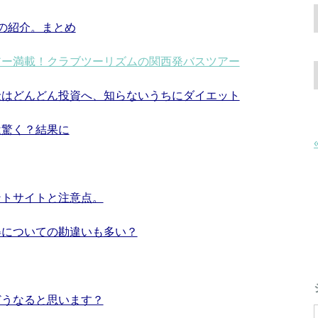
ラ)の紹介。まとめ
アー満載！クラブツーリズムの関西発バスツアー
金はどんどん投資へ、知らないうちにダイエット
は驚く？結果に
ントサイトと注意点。
得についての勘違いも多い？
どうなると思います？