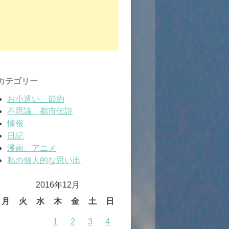
カテゴリー
お小遣い、節約
不思議、都市伝説
情報
日記
漫画、アニメ
私の個人的な思い出
2016年12月
月
火
水
木
金
土
日
1
2
3
4