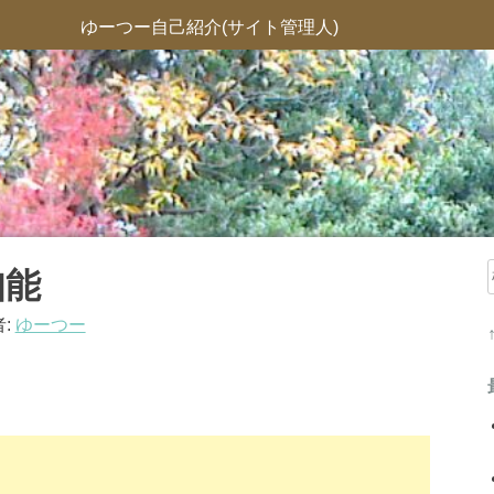
ゆーつー自己紹介(サイト管理人)
知能
:
ゆーつー