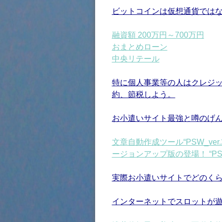
ビットコインは仮想通貨では
融資額 200万円～700万円
おまとめローン
中央リテール
特に個人事業等の人はクレジ
約、節税しよう。
お小遣いサイト最強と噂のげ
文章自動作成ツール“PSW_ver
ージョンアップ版の登場！ “
実際お小遣いサイトでどのく
インターネットでスロットが