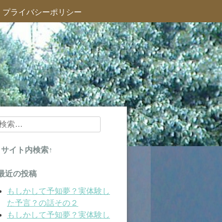
プライバシーポリシー
検
索:
↑サイト内検索↑
最近の投稿
もしかして予知夢？実体験し
た予言？の話その２
もしかして予知夢？実体験し