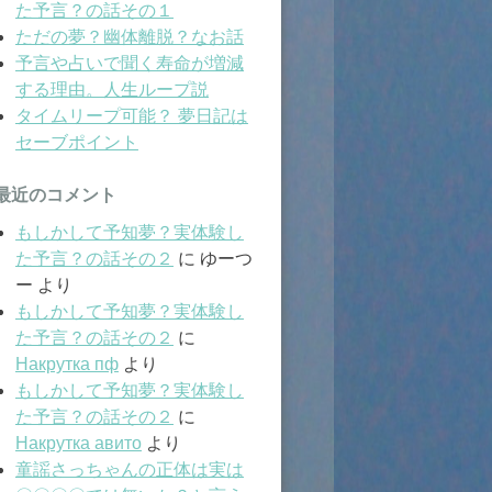
た予言？の話その１
ただの夢？幽体離脱？なお話
予言や占いで聞く寿命が増減
する理由。人生ループ説
タイムリープ可能？ 夢日記は
セーブポイント
最近のコメント
もしかして予知夢？実体験し
た予言？の話その２
に
ゆーつ
ー
より
もしかして予知夢？実体験し
た予言？の話その２
に
Накрутка пф
より
もしかして予知夢？実体験し
た予言？の話その２
に
Накрутка авито
より
童謡さっちゃんの正体は実は