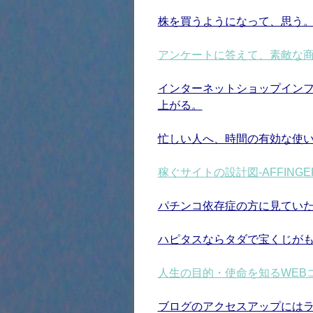
株を買うようになって、思う
アンケートに答えて、素敵な
インターネットショップイン
上がる。
忙しい人へ、時間の有効な使
稼ぐサイトの設計図-AFFING
パチンコ依存症の方に見てい
ハピタスならタダで宝くじが
人生の目的・使命を知るWEB
ブログのアクセスアップには