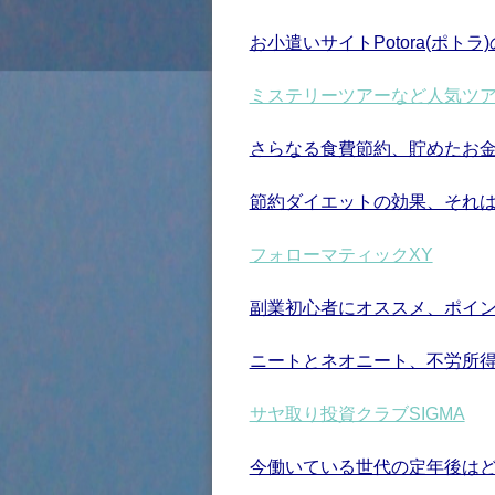
お小遣いサイトPotora(ポト
ミステリーツアーなど人気ツ
さらなる食費節約、貯めたお
節約ダイエットの効果、それ
フォローマティックXY
副業初心者にオススメ、ポイ
ニートとネオニート、不労所
サヤ取り投資クラブSIGMA
今働いている世代の定年後は