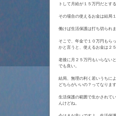
トして月給が１５万円だとす
その場合の使えるお金は結局
働けば生活保護は打ち切られ
そこで、年金で１０万円もら
かと言うと、使えるお金は２
老後に月２５万円もいらない
でも良い。
結局、無理の利く若いうちに
どちらがいいの？ってなりま
生活保護の範囲で生かされて
んけどね。
今はまだ良いですよ、生活保