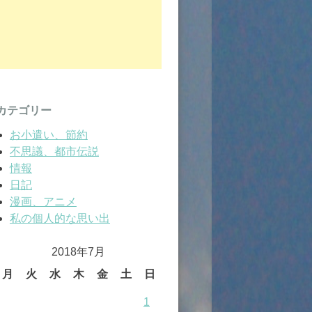
カテゴリー
お小遣い、節約
不思議、都市伝説
情報
日記
漫画、アニメ
私の個人的な思い出
2018年7月
月
火
水
木
金
土
日
1