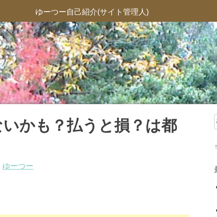
ゆーつー自己紹介(サイト管理人)
ないかも？払うと損？は都
:
ゆーつー