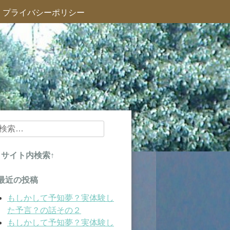
プライバシーポリシー
検
索:
↑サイト内検索↑
最近の投稿
もしかして予知夢？実体験し
た予言？の話その２
もしかして予知夢？実体験し