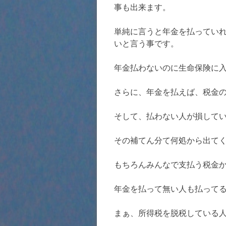
事も出来ます。
単純に言うと年金を払ってい
いと言う事です。
年金払わないのに生命保険に
さらに、年金を払えば、税金
そして、払わない人が損して
その補てん分て何処から出て
もちろんみんなで支払う税金
年金を払って無い人も払って
まぁ、所得税を脱税している