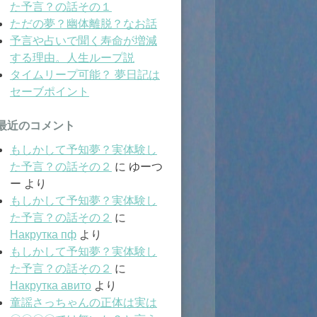
た予言？の話その１
ただの夢？幽体離脱？なお話
予言や占いで聞く寿命が増減
する理由。人生ループ説
タイムリープ可能？ 夢日記は
セーブポイント
最近のコメント
もしかして予知夢？実体験し
た予言？の話その２
に
ゆーつ
ー
より
もしかして予知夢？実体験し
た予言？の話その２
に
Накрутка пф
より
もしかして予知夢？実体験し
た予言？の話その２
に
Накрутка авито
より
童謡さっちゃんの正体は実は