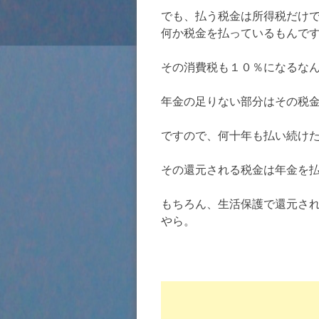
でも、払う税金は所得税だけ
何か税金を払っているもんで
その消費税も１０％になるな
年金の足りない部分はその税
ですので、何十年も払い続け
その還元される税金は年金を
もちろん、生活保護で還元さ
やら。