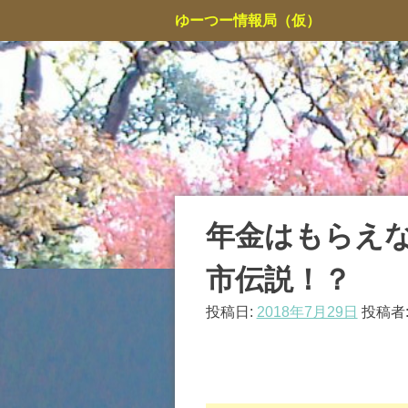
コ
ゆーつー情報局（仮）
ン
テ
ン
ツ
へ
ス
キ
ッ
プ
年金はもらえ
市伝説！？
投稿日:
2018年7月29日
投稿者