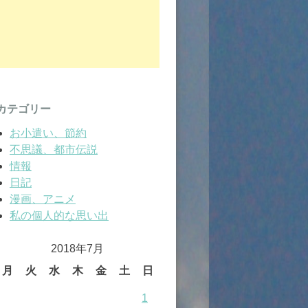
カテゴリー
お小遣い、節約
不思議、都市伝説
情報
日記
漫画、アニメ
私の個人的な思い出
2018年7月
月
火
水
木
金
土
日
1