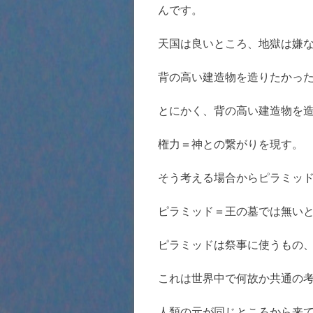
んです。
天国は良いところ、地獄は嫌
背の高い建造物を造りたかっ
とにかく、背の高い建造物を
権力＝神との繋がりを現す。
そう考える場合からピラミッ
ピラミッド＝王の墓では無い
ピラミッドは祭事に使うもの
これは世界中で何故か共通の
人類の元が同じところから来