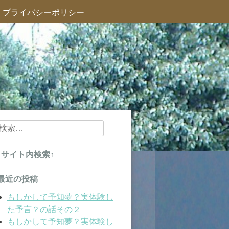
プライバシーポリシー
検
索:
↑サイト内検索↑
最近の投稿
もしかして予知夢？実体験し
た予言？の話その２
もしかして予知夢？実体験し