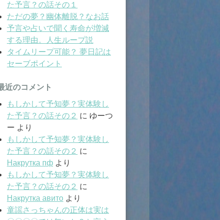
た予言？の話その１
ただの夢？幽体離脱？なお話
予言や占いで聞く寿命が増減
する理由。人生ループ説
タイムリープ可能？ 夢日記は
セーブポイント
最近のコメント
もしかして予知夢？実体験し
た予言？の話その２
に
ゆーつ
ー
より
もしかして予知夢？実体験し
た予言？の話その２
に
Накрутка пф
より
もしかして予知夢？実体験し
た予言？の話その２
に
Накрутка авито
より
童謡さっちゃんの正体は実は