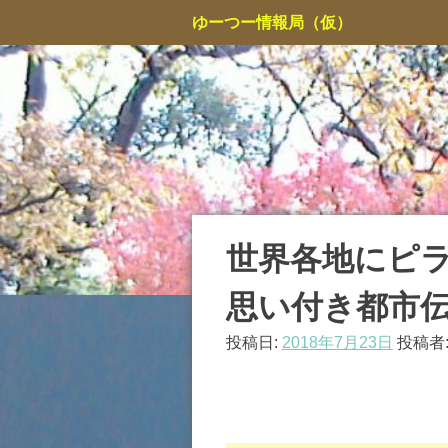
コ
ゆーつー情報局（仮）
ン
テ
ン
ツ
へ
ス
キ
ッ
プ
世界各地にピ
思い付き都市
投稿日:
2018年7月23日
投稿者