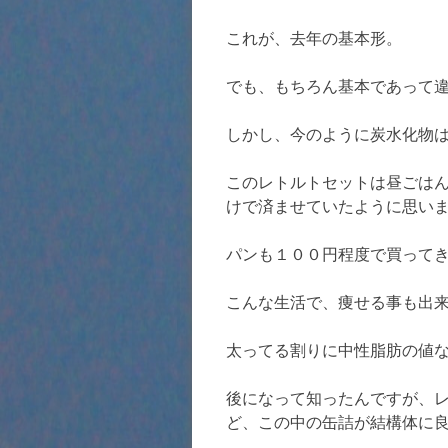
これが、去年の基本形。
でも、もちろん基本であって
しかし、今のように炭水化物
このレトルトセットは昼ごは
けで済ませていたように思い
パンも１００円程度で買って
こんな生活で、痩せる事も出
太ってる割りに中性脂肪の値
後になって知ったんですが、
ど、この中の缶詰が結構体に