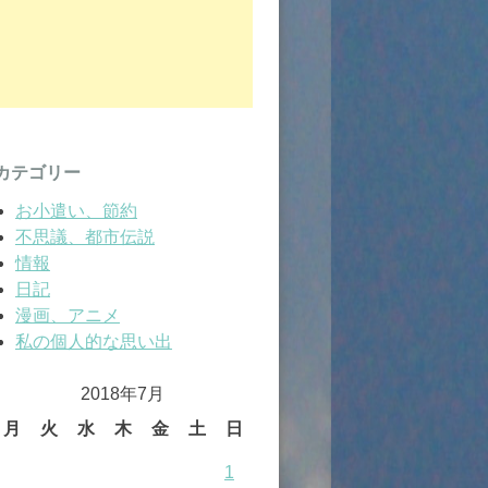
カテゴリー
お小遣い、節約
不思議、都市伝説
情報
日記
漫画、アニメ
私の個人的な思い出
2018年7月
月
火
水
木
金
土
日
1