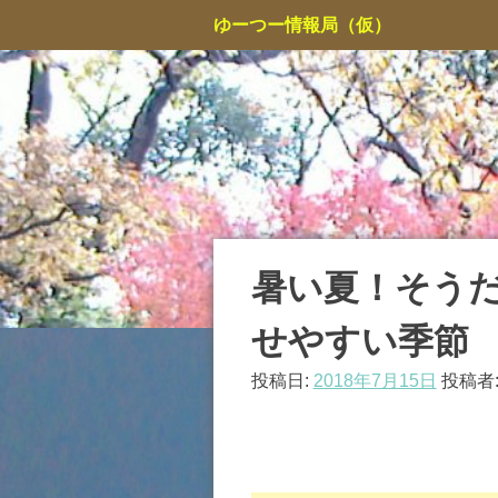
コ
ゆーつー情報局（仮）
ン
テ
ン
ツ
へ
ス
キ
ッ
プ
暑い夏！そう
せやすい季節
投稿日:
2018年7月15日
投稿者