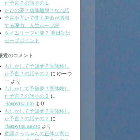
た予言？の話その１
ただの夢？幽体離脱？なお話
予言や占いで聞く寿命が増減
する理由。人生ループ説
タイムリープ可能？ 夢日記は
セーブポイント
最近のコメント
もしかして予知夢？実体験し
た予言？の話その２
に
ゆーつ
ー
より
もしかして予知夢？実体験し
た予言？の話その２
に
Накрутка пф
より
もしかして予知夢？実体験し
た予言？の話その２
に
Накрутка авито
より
童謡さっちゃんの正体は実は