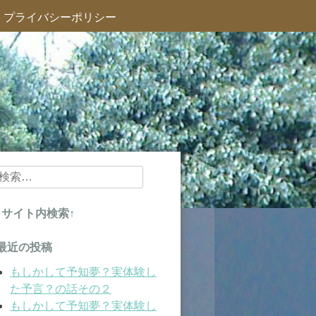
プライバシーポリシー
検
索:
↑サイト内検索↑
最近の投稿
もしかして予知夢？実体験し
た予言？の話その２
もしかして予知夢？実体験し