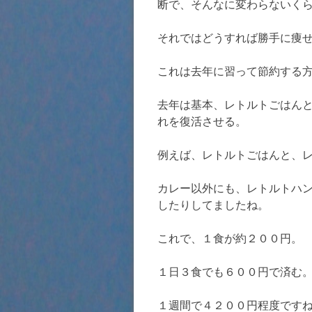
断で、そんなに変わらないく
それではどうすれば勝手に痩
これは去年に習って節約する
去年は基本、レトルトごはん
れを復活させる。
例えば、レトルトごはんと、
カレー以外にも、レトルトハ
したりしてましたね。
これで、１食が約２００円。
１日３食でも６００円で済む
１週間で４２００円程度です