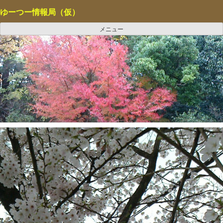
コ
ゆーつー情報局（仮）
ン
テ
メニュー
ン
ツ
へ
ス
キ
ッ
プ