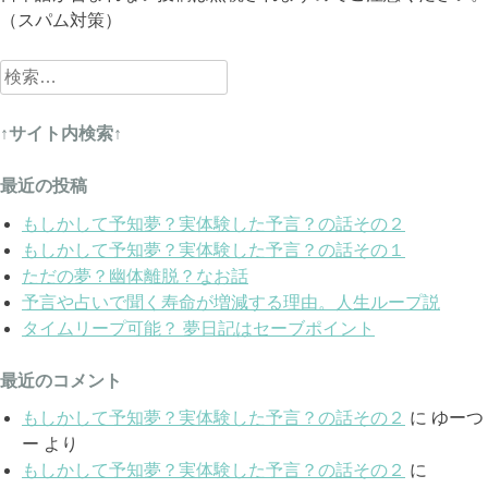
（スパム対策）
検
索:
↑サイト内検索↑
最近の投稿
もしかして予知夢？実体験した予言？の話その２
もしかして予知夢？実体験した予言？の話その１
ただの夢？幽体離脱？なお話
予言や占いで聞く寿命が増減する理由。人生ループ説
タイムリープ可能？ 夢日記はセーブポイント
最近のコメント
もしかして予知夢？実体験した予言？の話その２
に
ゆーつ
ー
より
もしかして予知夢？実体験した予言？の話その２
に