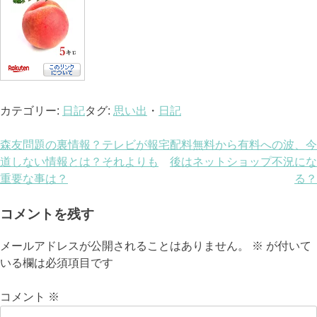
カテゴリー:
日記
タグ:
思い出
・
日記
投
森友問題の裏情報？テレビが報
宅配料無料から有料への波、今
道しない情報とは？それよりも
後はネットショップ不況にな
稿
重要な事は？
る？
ナ
コメントを残す
ビ
メールアドレスが公開されることはありません。
※
が付いて
ゲ
いる欄は必須項目です
ー
コメント
※
シ