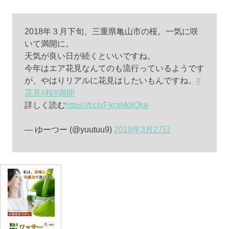
2018年３月下旬、三重県亀山市の桜。一気に咲
いて満開に。
天気が良い日が続くといいですね。
今年はエア花見なんてのも流行っているようです
が、やはりリアルに花見はしたいもんですね。
#
花見
#桜
#満開
詳しく読む
https://t.co/FkraMdlQke
— ゆーつー (@yuutuu9)
2018年3月27日