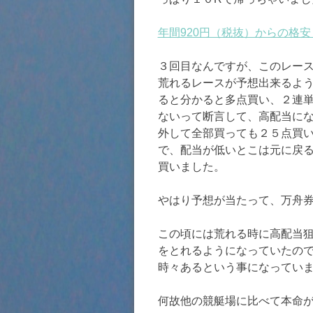
年間920円（税抜）からの格
３回目なんですが、このレー
荒れるレースが予想出来るよ
ると分かると多点買い、２連
ないって断言して、高配当に
外して全部買っても２５点買
で、配当が低いとこは元に戻
買いました。
やはり予想が当たって、万舟
この頃には荒れる時に高配当
をとれるようになっていたの
時々あるという事になってい
何故他の競艇場に比べて本命