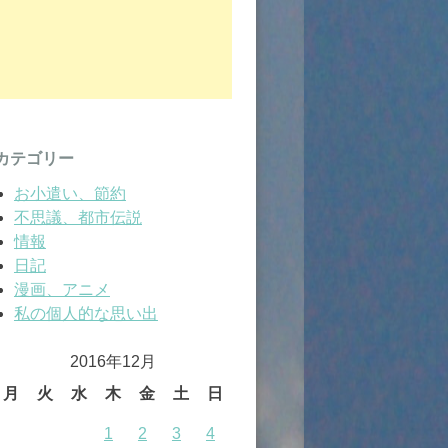
カテゴリー
お小遣い、節約
不思議、都市伝説
情報
日記
漫画、アニメ
私の個人的な思い出
2016年12月
月
火
水
木
金
土
日
1
2
3
4