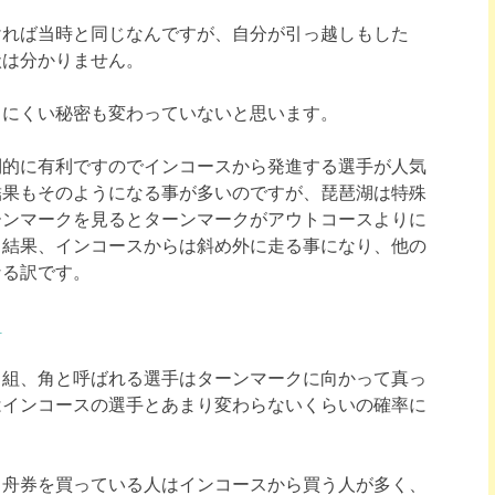
ければ当時と同じなんですが、自分が引っ越しもした
状は分かりません。
出にくい秘密も変わっていないと思います。
倒的に有利ですのでインコースから発進する選手が人気
結果もそのようになる事が多いのですが、琵琶湖は特殊
ーンマークを見るとターンマークがアウトコースよりに
、結果、インコースからは斜め外に走る事になり、他の
なる訳です。
＞
ュ組、角と呼ばれる選手はターンマークに向かって真っ
はインコースの選手とあまり変わらないくらいの確率に
も舟券を買っている人はインコースから買う人が多く、