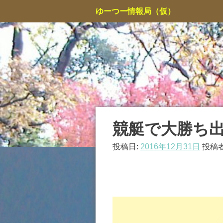
コ
ゆーつー情報局（仮）
ン
テ
ン
ツ
へ
ス
キ
ッ
プ
競艇で大勝ち
投稿日:
2016年12月31日
投稿者