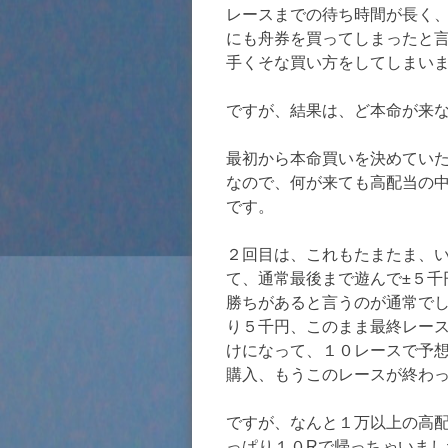
レースまでの待ち時間が長く
にも舟券を買ってしまったと
手くそな買い方をしてしまい
ですが、結果は、ど本命が来
最初から本命買いを決めてい
なので、何が来ても高配当の
です。
２回目は、これもたまたま、
て、通常最後まで遊んで±５千
勝ちがあると言うのが通常でし
り５千円、このまま最終レー
けになって、１０レースで予
購入、もうこのレースが終わ
ですが、なんと１万以上の高
っぱり１０Rで帰っちゃいまし