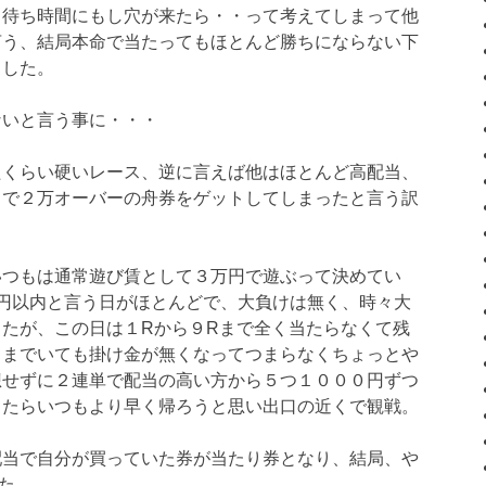
、待ち時間にもし穴が来たら・・って考えてしまって他
言う、結局本命で当たってもほとんど勝ちにならない下
ました。
ないと言う事に・・・
たくらい硬いレース、逆に言えば他はほとんど高配当、
中で２万オーバーの舟券をゲットしてしまったと言う訳
いつもは通常遊び賃として３万円で遊ぶって決めてい
円以内と言う日がほとんどで、大負けは無く、時々大
たが、この日は１Rから９Rまで全く当たらなくて残
スまでいても掛け金が無くなってつまらなくちょっとや
想せずに２連単で配当の高い方から５つ１０００円ずつ
ったらいつもより早く帰ろうと思い出口の近くで観戦。
配当で自分が買っていた券が当たり券となり、結局、や
た。