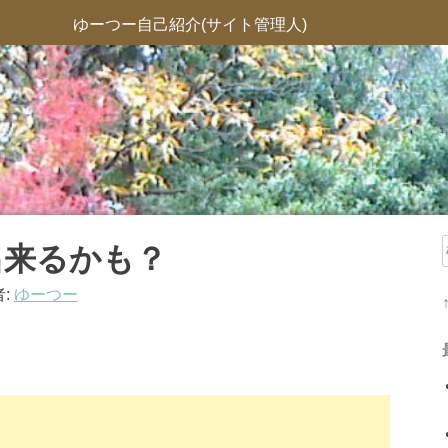
ゆーつー自己紹介(サイト管理人)
出来るかも？
:
ゆーつー