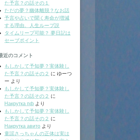
た予言？の話その１
ただの夢？幽体離脱？なお話
予言や占いで聞く寿命が増減
する理由。人生ループ説
タイムリープ可能？ 夢日記は
セーブポイント
最近のコメント
もしかして予知夢？実体験し
た予言？の話その２
に
ゆーつ
ー
より
もしかして予知夢？実体験し
た予言？の話その２
に
Накрутка пф
より
もしかして予知夢？実体験し
た予言？の話その２
に
Накрутка авито
より
童謡さっちゃんの正体は実は