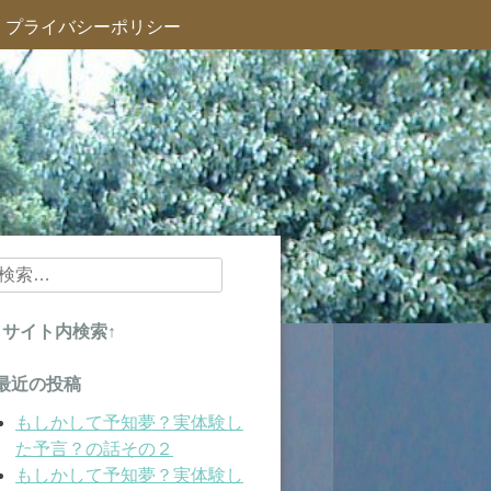
プライバシーポリシー
検
索:
↑サイト内検索↑
最近の投稿
もしかして予知夢？実体験し
た予言？の話その２
もしかして予知夢？実体験し