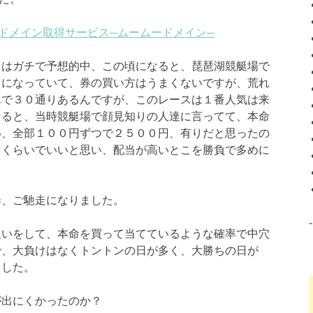
安ドメイン取得サービス─ムームードメイン─
スはガチで予想的中、この頃になると、琵琶湖競艇場で
うになっていて、券の買い方はうまくないですが、荒れ
単で３０通りあるんですが、このレースは１番人気は来
なると、当時競艇場で顔見知りの人達に言ってて、本命
い、全部１００円ずつで２５００円、有りだと思ったの
るくらいでいいと思い、配当が高いとこを勝負で多めに
券、ご馳走になりました。
狙いをして、本命を買って当てているような確率で中穴
で、大負けはなくトントンの日が多く、大勝ちの日が
ました。
が出にくかったのか？