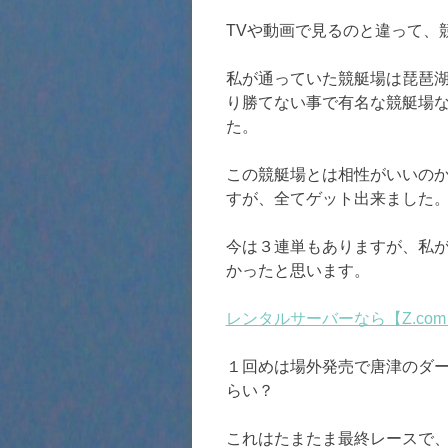
TVや動画で見るのと違って、
私が通っていた競艇場は琵琶
り勝てない事で有名な競艇場
た。
この競艇場とは相性がいいの
すが、全てゲット出来ました
今は３連単もありますが、私
かったと思います。
レンタルサーバーなら【Z.com
１回めは場外発売で唐津のダ
らい？
これはたまたま最終レースで