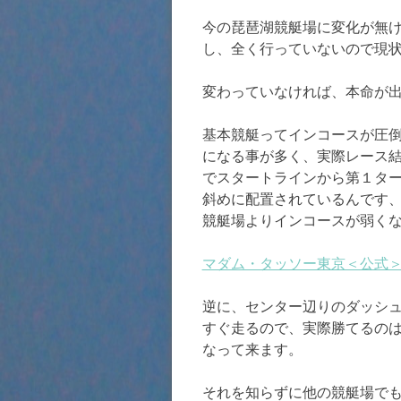
今の琵琶湖競艇場に変化が無
し、全く行っていないので現
変わっていなければ、本命が
基本競艇ってインコースが圧
になる事が多く、実際レース
でスタートラインから第１タ
斜めに配置されているんです
競艇場よりインコースが弱く
マダム・タッソー東京＜公式
逆に、センター辺りのダッシ
すぐ走るので、実際勝てるの
なって来ます。
それを知らずに他の競艇場で