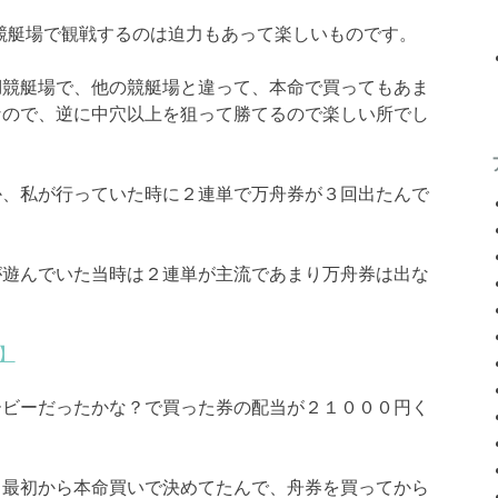
競艇場で観戦するのは迫力もあって楽しいものです。
湖競艇場で、他の競艇場と違って、本命で買ってもあま
なので、逆に中穴以上を狙って勝てるので楽しい所でし
か、私が行っていた時に２連単で万舟券が３回出たんで
。
が遊んでいた当時は２連単が主流であまり万舟券は出な
】
ービーだったかな？で買った券の配当が２１０００円く
、最初から本命買いで決めてたんで、舟券を買ってから