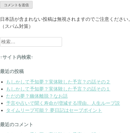
日本語が含まれない投稿は無視されますのでご注意ください。
（スパム対策）
検
索:
↑サイト内検索↑
最近の投稿
もしかして予知夢？実体験した予言？の話その２
もしかして予知夢？実体験した予言？の話その１
ただの夢？幽体離脱？なお話
予言や占いで聞く寿命が増減する理由。人生ループ説
タイムリープ可能？ 夢日記はセーブポイント
最近のコメント