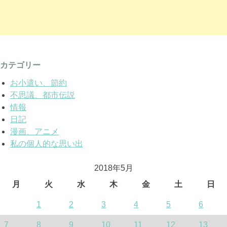
カテゴリー
お小遣い、節約
不思議、都市伝説
情報
日記
漫画、アニメ
私の個人的な思い出
2018年5月
月
火
水
木
金
土
日
1
2
3
4
5
6
7
8
9
10
11
12
13