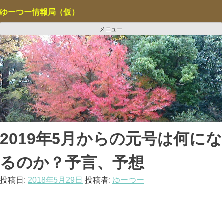
コ
ゆーつー情報局（仮）
ン
テ
メニュー
ン
ツ
へ
ス
キ
ッ
プ
2019年5月からの元号は何にな
るのか？予言、予想
投稿日:
2018年5月29日
投稿者:
ゆーつー