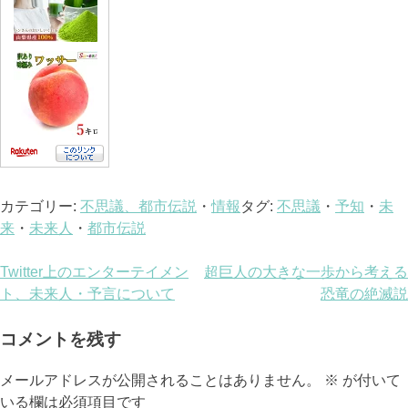
カテゴリー:
不思議、都市伝説
・
情報
タグ:
不思議
・
予知
・
未
来
・
未来人
・
都市伝説
投
Twitter上のエンターテイメン
超巨人の大きな一歩から考える
ト、未来人・予言について
恐竜の絶滅説
稿
ナ
コメントを残す
ビ
メールアドレスが公開されることはありません。
※
が付いて
いる欄は必須項目です
ゲ