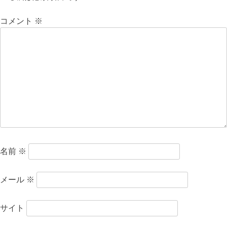
ー
コメント
※
シ
ョ
ン
名前
※
メール
※
サイト