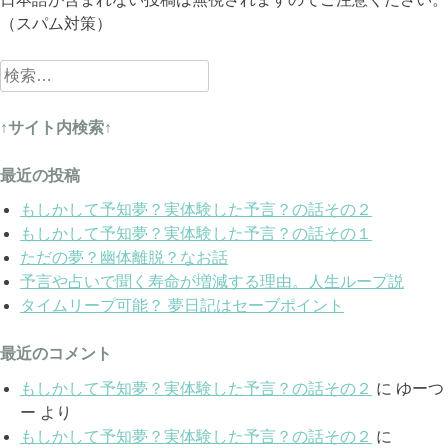
（スパム対策）
検
索:
↑サイト内検索↑
最近の投稿
もしかして予知夢？実体験した予言？の話その２
もしかして予知夢？実体験した予言？の話その１
ただの夢？幽体離脱？なお話
予言や占いで聞く寿命が増減する理由。人生ループ説
タイムリープ可能？ 夢日記はセーブポイント
最近のコメント
もしかして予知夢？実体験した予言？の話その２
に
ゆーつ
ー
より
もしかして予知夢？実体験した予言？の話その２
に