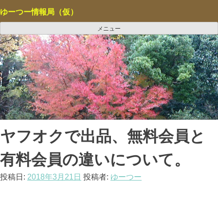
コ
ゆーつー情報局（仮）
ン
テ
メニュー
ン
ツ
へ
ス
キ
ッ
プ
ヤフオクで出品、無料会員と
有料会員の違いについて。
投稿日:
2018年3月21日
投稿者:
ゆーつー