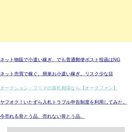
ネット物販で小遣い稼ぎ、でも普通郵便ポスト投函はNG
ネット売買で稼ぐ、簡単お小遣い稼ぎ。リスク少な目
オークション・フリマの落札相場なら【オークファン】
ヤフオク！いたずら入札トラブル申告制度を利用してみた。
今売れる骨とう品、売れない骨とう品。