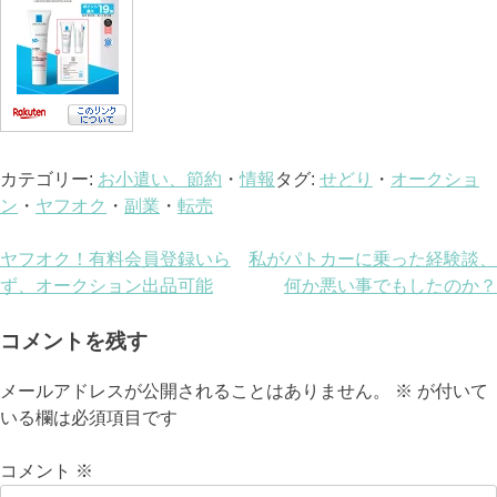
カテゴリー:
お小遣い、節約
・
情報
タグ:
せどり
・
オークショ
ン
・
ヤフオク
・
副業
・
転売
投
ヤフオク！有料会員登録いら
私がパトカーに乗った経験談、
ず、オークション出品可能
何か悪い事でもしたのか？
稿
ナ
コメントを残す
ビ
メールアドレスが公開されることはありません。
※
が付いて
いる欄は必須項目です
ゲ
ー
コメント
※