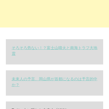
そろそろ危ない！？富士山噴火と南海トラフ大地
震
未来人の予言、岡山県が首都になるのは予言的中
か？