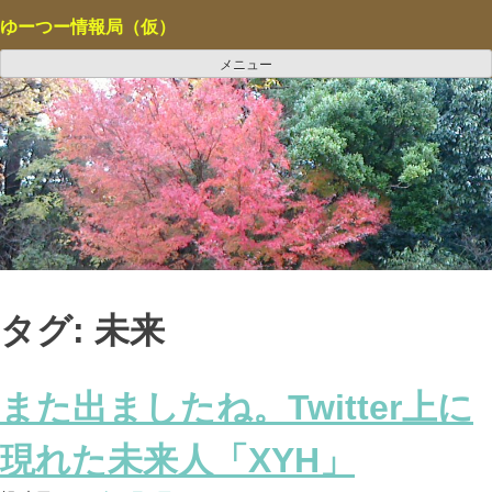
コ
ゆーつー情報局（仮）
ン
テ
メニュー
ン
ツ
へ
ス
キ
ッ
プ
タグ:
未来
また出ましたね。Twitter上に
現れた未来人「XYH」