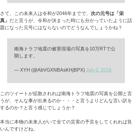
さて、この未来人は令和が2046年までで、
次の元号は「栄
真」
だと言うが、令和が決まった時にも分かっていたように話
題になった元号にはならないのでどうなんでしょうかね？
南海トラフ地震の被害現場の写真を10万RTで公
開します。
— XYH (@AbVGXNBAsKHjBPX)
July 2, 2019
このツイートが拡散されれば南海トラフ地震の写真を公開と言
うが、そんな事が出来るのか・・・と言うよりどんな言い訳を
するのか？と言う感じでしょうか？
本当に本物の未来人がいて全ての災害の予言をしてくれれば良
いんですけどね。