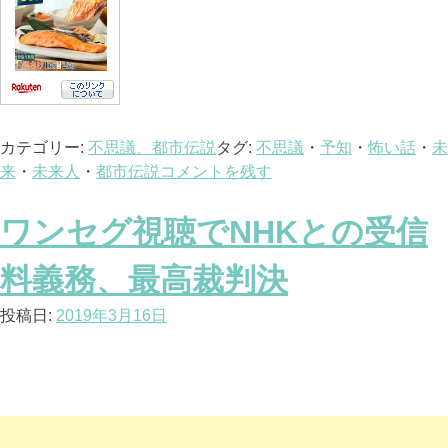
カテゴリー:
不思議、都市伝説
タグ:
不思議
・
予知
・
怖い話
・
未
来
・
未来人
・
都市伝説
コメントを残す
ワンセグ視聴でNHKとの受信
料義務、最高裁判決
投稿日:
2019年3月16日