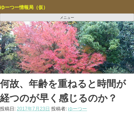
コ
ゆーつー情報局（仮）
ン
テ
メニュー
ン
ツ
へ
ス
キ
ッ
プ
何故、年齢を重ねると時間が
経つのが早く感じるのか？
投稿日:
2017年7月23日
投稿者:
ゆーつー