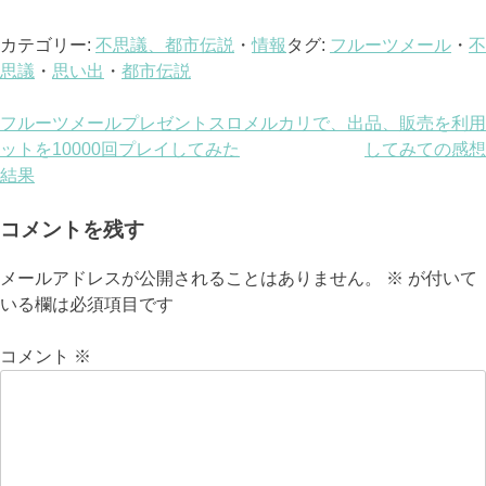
カテゴリー:
不思議、都市伝説
・
情報
タグ:
フルーツメール
・
不
思議
・
思い出
・
都市伝説
投
フルーツメールプレゼントスロ
メルカリで、出品、販売を利用
ットを10000回プレイしてみた
してみての感想
稿
結果
ナ
コメントを残す
ビ
メールアドレスが公開されることはありません。
※
が付いて
ゲ
いる欄は必須項目です
ー
コメント
※
シ
ョ
ン