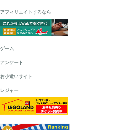
アフィリエイトするなら
ゲーム
アンケート
お小遣いサイト
レジャー