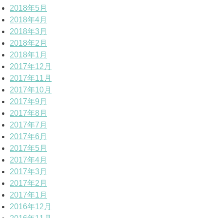
2018年5月
2018年4月
2018年3月
2018年2月
2018年1月
2017年12月
2017年11月
2017年10月
2017年9月
2017年8月
2017年7月
2017年6月
2017年5月
2017年4月
2017年3月
2017年2月
2017年1月
2016年12月