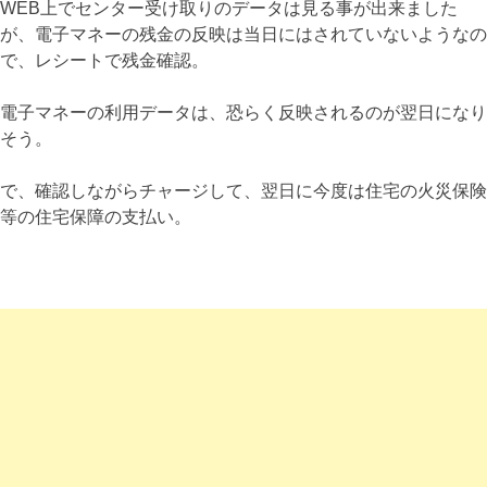
WEB上でセンター受け取りのデータは見る事が出来ました
が、電子マネーの残金の反映は当日にはされていないようなの
で、レシートで残金確認。
電子マネーの利用データは、恐らく反映されるのが翌日になり
そう。
で、確認しながらチャージして、翌日に今度は住宅の火災保険
等の住宅保障の支払い。