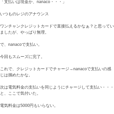
「支払いは現金か、nanaco・・・」
いつものレジのアナウンス
ワンチャンクレジットカードで直接払えるかなぁ？と思ってい
ましたが、やっぱり無理。
で、nanacoで支払い。
今回もスムーズに完了。
これで、クレジットカードでチャージ→nanacoで支払いの感
じは掴めたかな。
次は電気料金の支払いを同じようにチャージして支払い・・・
と、ここで気付いた。
電気料金は5000円もいらない。