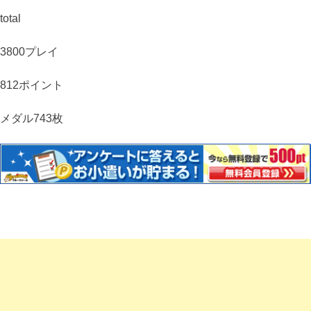
total
3800プレイ
812ポイント
メダル743枚