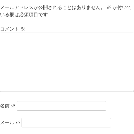
ビ
メールアドレスが公開されることはありません。
※
が付いて
いる欄は必須項目です
ゲ
ー
コメント
※
シ
ョ
ン
名前
※
メール
※