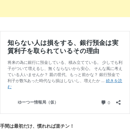
手間は最初だけ、慣れれば楽チン！