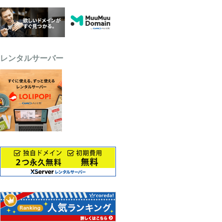
レンタルサーバー