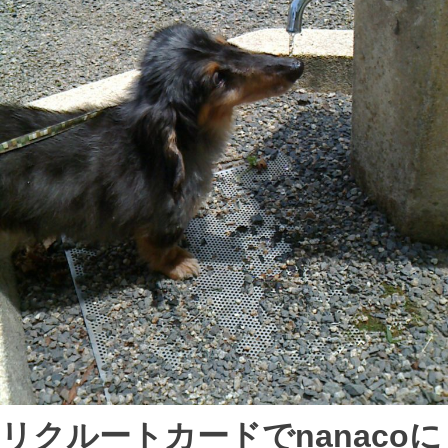
リクルートカードでnanacoに