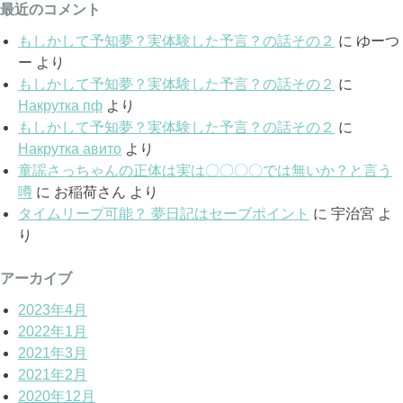
最近のコメント
もしかして予知夢？実体験した予言？の話その２
に
ゆーつ
ー
より
もしかして予知夢？実体験した予言？の話その２
に
Накрутка пф
より
もしかして予知夢？実体験した予言？の話その２
に
Накрутка авито
より
童謡さっちゃんの正体は実は〇〇〇〇では無いか？と言う
噂
に
お稲荷さん
より
タイムリープ可能？ 夢日記はセーブポイント
に
宇治宮
よ
り
アーカイブ
2023年4月
2022年1月
2021年3月
2021年2月
2020年12月