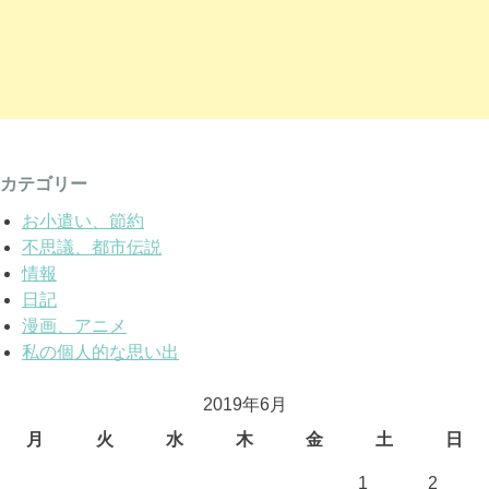
カテゴリー
お小遣い、節約
不思議、都市伝説
情報
日記
漫画、アニメ
私の個人的な思い出
2019年6月
月
火
水
木
金
土
日
1
2