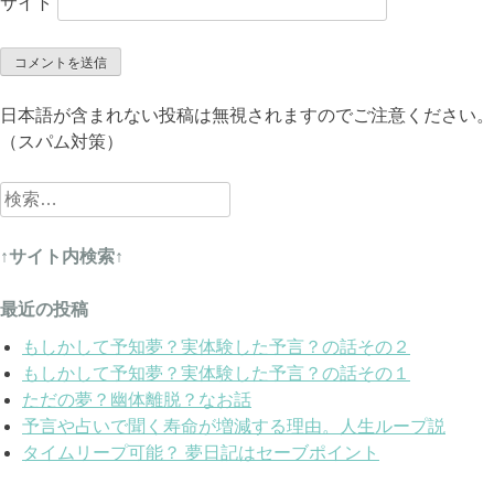
サイト
日本語が含まれない投稿は無視されますのでご注意ください。
（スパム対策）
検
索:
↑サイト内検索↑
最近の投稿
もしかして予知夢？実体験した予言？の話その２
もしかして予知夢？実体験した予言？の話その１
ただの夢？幽体離脱？なお話
予言や占いで聞く寿命が増減する理由。人生ループ説
タイムリープ可能？ 夢日記はセーブポイント