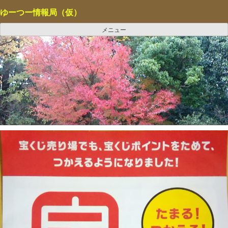
コ
ゆーつー情報局（仮）
ン
テ
メニュー
ン
ツ
へ
ス
キ
ッ
プ