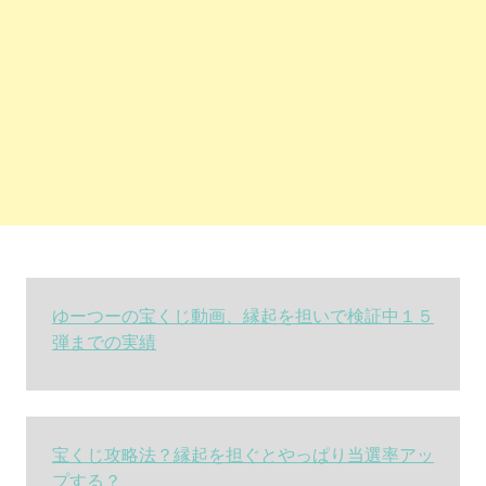
ゆーつーの宝くじ動画、縁起を担いで検証中１５
弾までの実績
宝くじ攻略法？縁起を担ぐとやっぱり当選率アッ
プする？