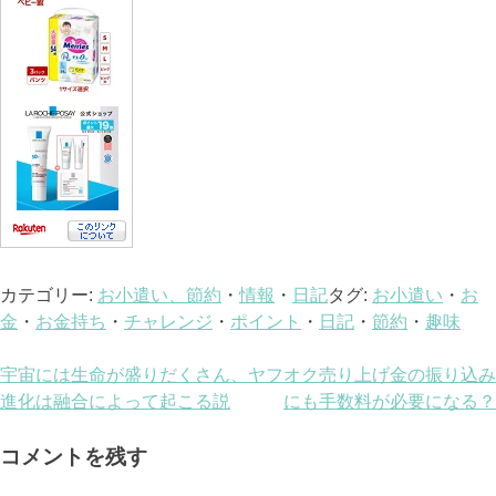
カテゴリー:
お小遣い、節約
・
情報
・
日記
タグ:
お小遣い
・
お
金
・
お金持ち
・
チャレンジ
・
ポイント
・
日記
・
節約
・
趣味
投
宇宙には生命が盛りだくさん、
ヤフオク売り上げ金の振り込み
進化は融合によって起こる説
にも手数料が必要になる？
稿
ナ
コメントを残す