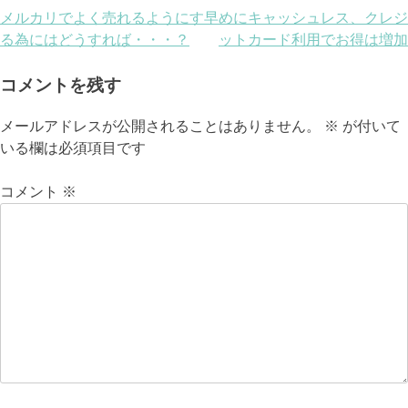
投
メルカリでよく売れるようにす
早めにキャッシュレス、クレジ
る為にはどうすれば・・・？
ットカード利用でお得は増加
稿
ナ
コメントを残す
ビ
メールアドレスが公開されることはありません。
※
が付いて
いる欄は必須項目です
ゲ
ー
コメント
※
シ
ョ
ン