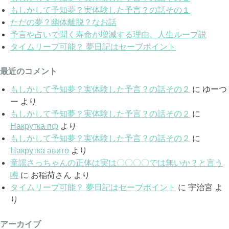
もしかして予知夢？実体験した予言？の話その１
ただの夢？幽体離脱？なお話
予言や占いで聞く寿命が増減する理由。人生ループ説
タイムリープ可能？ 夢日記はセーブポイント
最近のコメント
もしかして予知夢？実体験した予言？の話その２
に
ゆーつ
ー
より
もしかして予知夢？実体験した予言？の話その２
に
Накрутка пф
より
もしかして予知夢？実体験した予言？の話その２
に
Накрутка авито
より
童謡さっちゃんの正体は実は〇〇〇〇では無いか？と言う
噂
に
お稲荷さん
より
タイムリープ可能？ 夢日記はセーブポイント
に
宇治宮
よ
り
アーカイブ