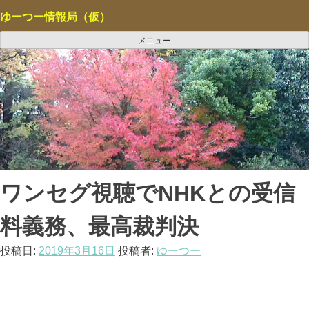
コ
ゆーつー情報局（仮）
ン
テ
メニュー
ン
ツ
へ
ス
キ
ッ
プ
ワンセグ視聴でNHKとの受信
料義務、最高裁判決
投稿日:
2019年3月16日
投稿者:
ゆーつー