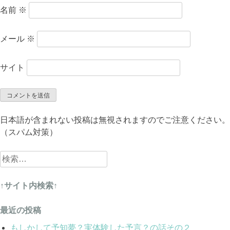
名前
※
メール
※
サイト
日本語が含まれない投稿は無視されますのでご注意ください。
（スパム対策）
検
索:
↑サイト内検索↑
最近の投稿
もしかして予知夢？実体験した予言？の話その２