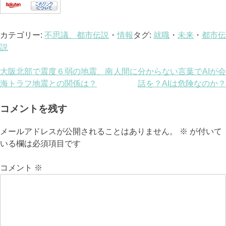
カテゴリー:
不思議、都市伝説
・
情報
タグ:
就職
・
未来
・
都市伝
説
投
大阪北部で震度６弱の地震、南
人間に分からない言葉でAIが会
海トラフ地震との関係は？
話を？AIは危険なのか？
稿
ナ
コメントを残す
ビ
メールアドレスが公開されることはありません。
※
が付いて
いる欄は必須項目です
ゲ
ー
コメント
※
シ
ョ
ン