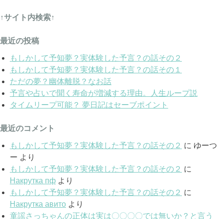
索:
↑サイト内検索↑
最近の投稿
もしかして予知夢？実体験した予言？の話その２
もしかして予知夢？実体験した予言？の話その１
ただの夢？幽体離脱？なお話
予言や占いで聞く寿命が増減する理由。人生ループ説
タイムリープ可能？ 夢日記はセーブポイント
最近のコメント
もしかして予知夢？実体験した予言？の話その２
に
ゆーつ
ー
より
もしかして予知夢？実体験した予言？の話その２
に
Накрутка пф
より
もしかして予知夢？実体験した予言？の話その２
に
Накрутка авито
より
童謡さっちゃんの正体は実は〇〇〇〇では無いか？と言う