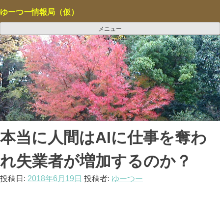
コ
ゆーつー情報局（仮）
ン
テ
メニュー
ン
ツ
へ
ス
キ
ッ
プ
本当に人間はAIに仕事を奪わ
れ失業者が増加するのか？
投稿日:
2018年6月19日
投稿者:
ゆーつー