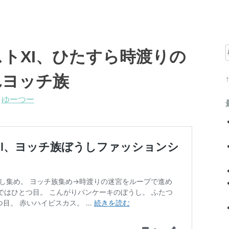
トXI、ひたすら時渡りの
れヨッチ族
:
ゆーつー