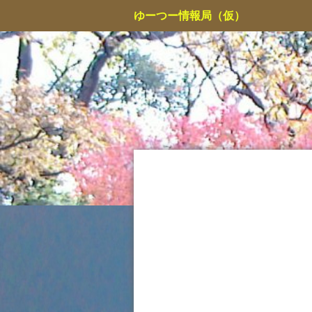
コ
ゆーつー情報局（仮）
ン
テ
ン
ツ
へ
ス
キ
ッ
プ