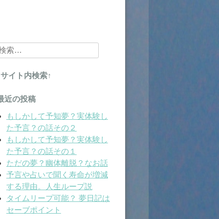
検
索:
↑サイト内検索↑
最近の投稿
もしかして予知夢？実体験し
た予言？の話その２
もしかして予知夢？実体験し
た予言？の話その１
ただの夢？幽体離脱？なお話
予言や占いで聞く寿命が増減
する理由。人生ループ説
タイムリープ可能？ 夢日記は
セーブポイント