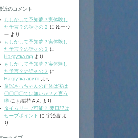
最近のコメント
もしかして予知夢？実体験し
た予言？の話その２
に
ゆーつ
ー
より
もしかして予知夢？実体験し
た予言？の話その２
に
Накрутка пф
より
もしかして予知夢？実体験し
た予言？の話その２
に
Накрутка авито
より
童謡さっちゃんの正体は実は
〇〇〇〇では無いか？と言う
噂
に
お稲荷さん
より
タイムリープ可能？ 夢日記は
セーブポイント
に
宇治宮
よ
り
アーカイブ