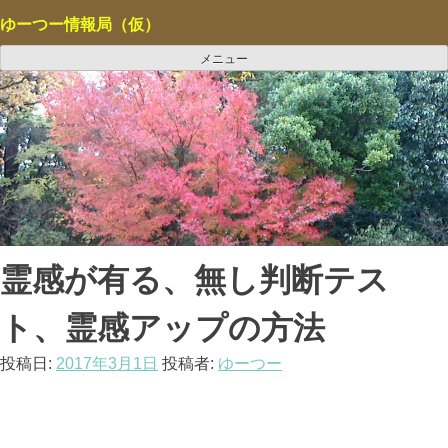
コ
ゆーつー情報局（仮）
ン
テ
メニュー
ン
ツ
へ
ス
キ
ッ
プ
霊感が有る、無し判断テス
ト、霊感アップの方法
投稿日:
2017年3月1日
投稿者:
ゆーつー