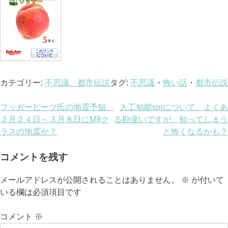
カテゴリー:
不思議、都市伝説
タグ:
不思議
・
怖い話
・
都市伝説
投
フッガービーツ氏の地震予知、
人工知能siriについて、よくあ
２月２４日～３月８日にM9ク
る勘違いですが、知ってしまう
稿
ラスの地震か？
と怖くなるかも？
ナ
コメントを残す
ビ
メールアドレスが公開されることはありません。
※
が付いて
ゲ
いる欄は必須項目です
ー
コメント
※
シ