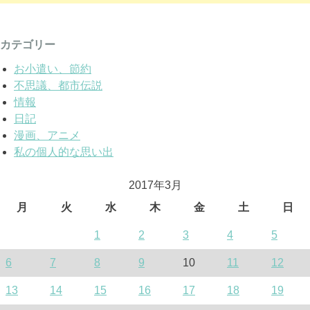
カテゴリー
お小遣い、節約
不思議、都市伝説
情報
日記
漫画、アニメ
私の個人的な思い出
2017年3月
月
火
水
木
金
土
日
1
2
3
4
5
6
7
8
9
10
11
12
13
14
15
16
17
18
19