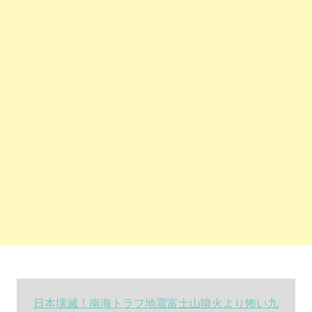
日本壊滅！南海トラフ地震富士山噴火より怖い九