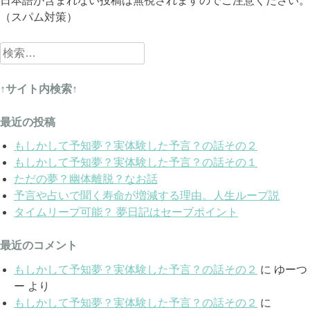
日本語が含まれない投稿は無視されますのでご注意ください。
（スパム対策）
検
索:
↑サイト内検索↑
最近の投稿
もしかして予知夢？実体験した予言？の話その２
もしかして予知夢？実体験した予言？の話その１
ただの夢？幽体離脱？なお話
予言や占いで聞く寿命が増減する理由。人生ループ説
タイムリープ可能？ 夢日記はセーブポイント
最近のコメント
もしかして予知夢？実体験した予言？の話その２
に
ゆーつ
ー
より
もしかして予知夢？実体験した予言？の話その２
に