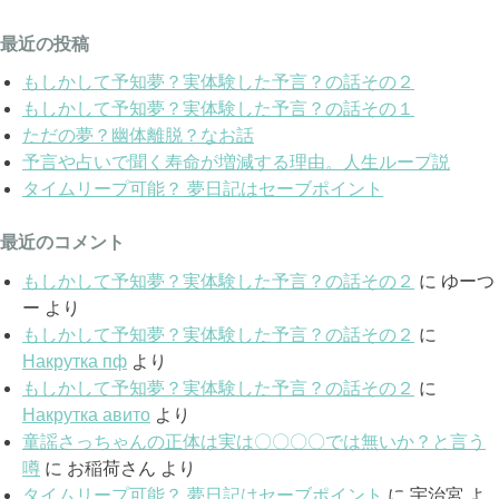
最近の投稿
もしかして予知夢？実体験した予言？の話その２
もしかして予知夢？実体験した予言？の話その１
ただの夢？幽体離脱？なお話
予言や占いで聞く寿命が増減する理由。人生ループ説
タイムリープ可能？ 夢日記はセーブポイント
最近のコメント
もしかして予知夢？実体験した予言？の話その２
に
ゆーつ
ー
より
もしかして予知夢？実体験した予言？の話その２
に
Накрутка пф
より
もしかして予知夢？実体験した予言？の話その２
に
Накрутка авито
より
童謡さっちゃんの正体は実は〇〇〇〇では無いか？と言う
噂
に
お稲荷さん
より
タイムリープ可能？ 夢日記はセーブポイント
に
宇治宮
よ