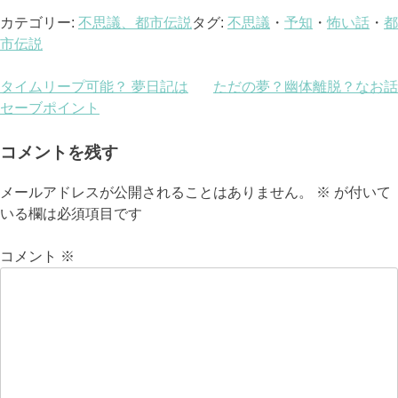
カテゴリー:
不思議、都市伝説
タグ:
不思議
・
予知
・
怖い話
・
都
市伝説
投
タイムリープ可能？ 夢日記は
ただの夢？幽体離脱？なお話
セーブポイント
稿
ナ
コメントを残す
ビ
メールアドレスが公開されることはありません。
※
が付いて
いる欄は必須項目です
ゲ
ー
コメント
※
シ
ョ
ン