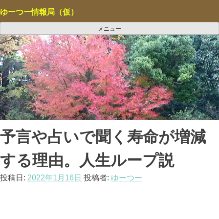
コ
ゆーつー情報局（仮）
ン
テ
メニュー
ン
ツ
へ
ス
キ
ッ
プ
予言や占いで聞く寿命が増減
する理由。人生ループ説
投稿日:
2022年1月16日
投稿者:
ゆーつー