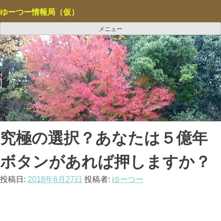
コ
ゆーつー情報局（仮）
ン
テ
メニュー
ン
ツ
へ
ス
キ
ッ
プ
究極の選択？あなたは５億年
ボタンがあれば押しますか？
投稿日:
2018年6月27日
投稿者:
ゆーつー