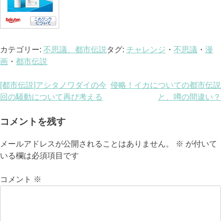
カテゴリー:
不思議、都市伝説
タグ:
チャレンジ
・
不思議
・
漫
画
・
都市伝説
投
[都市伝説]アシタノワダイの今
侵略！イカについての都市伝説
回の騒動について再び考える
と、噂の間違い？
稿
ナ
コメントを残す
ビ
メールアドレスが公開されることはありません。
※
が付いて
いる欄は必須項目です
ゲ
ー
コメント
※
シ
ョ