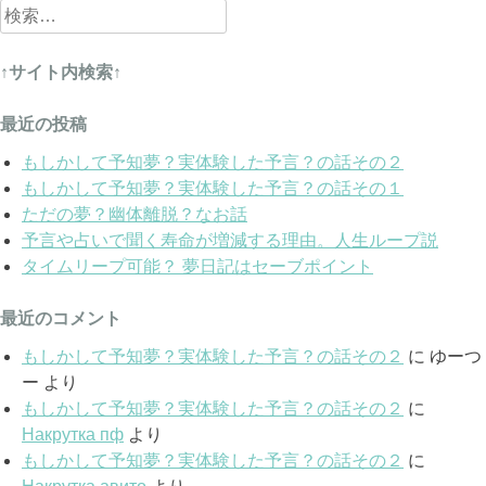
検
索:
↑サイト内検索↑
最近の投稿
もしかして予知夢？実体験した予言？の話その２
もしかして予知夢？実体験した予言？の話その１
ただの夢？幽体離脱？なお話
予言や占いで聞く寿命が増減する理由。人生ループ説
タイムリープ可能？ 夢日記はセーブポイント
最近のコメント
もしかして予知夢？実体験した予言？の話その２
に
ゆーつ
ー
より
もしかして予知夢？実体験した予言？の話その２
に
Накрутка пф
より
もしかして予知夢？実体験した予言？の話その２
に