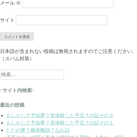
メール
※
サイト
日本語が含まれない投稿は無視されますのでご注意ください。
（スパム対策）
検
索:
↑サイト内検索↑
最近の投稿
もしかして予知夢？実体験した予言？の話その２
もしかして予知夢？実体験した予言？の話その１
ただの夢？幽体離脱？なお話