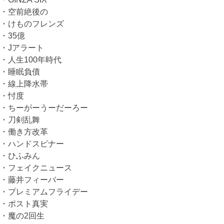
・空前絶後の
・けものフレンズ
・35億
・Jアラート
・人生100年時代
・睡眠負債
・線上降水帯
・忖度
・ちーがーうーだーろー
・刀剣乱舞
・働き方改革
・ハンドスピナー
・ひふみん
・フェイクニュース
・藤井フィーバー
・プレミアムフライデー
・ポスト真実
・魔の2回生