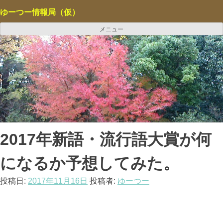
コ
ゆーつー情報局（仮）
ン
テ
メニュー
ン
ツ
へ
ス
キ
ッ
プ
2017年新語・流行語大賞が何
になるか予想してみた。
投稿日:
2017年11月16日
投稿者:
ゆーつー