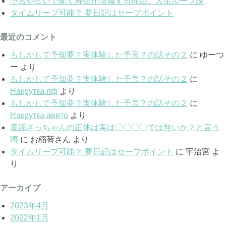
予言や占いで聞く寿命が増減する理由。人生ループ説
タイムリープ可能？ 夢日記はセーブポイント
最近のコメント
もしかして予知夢？実体験した予言？の話その２
に
ゆーつ
ー
より
もしかして予知夢？実体験した予言？の話その２
に
Накрутка пф
より
もしかして予知夢？実体験した予言？の話その２
に
Накрутка авито
より
童謡さっちゃんの正体は実は〇〇〇〇では無いか？と言う
噂
に
お稲荷さん
より
タイムリープ可能？ 夢日記はセーブポイント
に
宇治宮
よ
り
アーカイブ
2023年4月
2022年1月