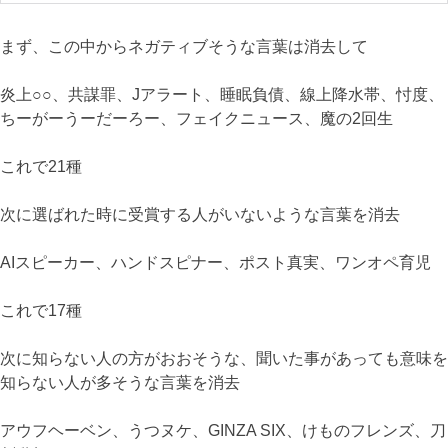
まず、この中からネガティブそうな言葉は消去して
炎上○○、共謀罪、Jアラート、睡眠負債、線上降水帯、忖度、
ちーがーうーだーろー、フェイクニュース、魔の2回生
これで21種
次に選ばれた時に受賞する人がいないような言葉を消去
AIスピーカー、ハンドスピナー、ポスト真実、ワンオペ育児
これで17種
次に知らない人の方がおおそうな、聞いた事があっても意味を
知らない人が多そうな言葉を消去
アウフヘーベン、うつヌケ、GINZA SIX、けものフレンズ、刀