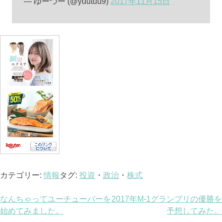
— ゆーつー (@yuutuu9)
2017年11月15日
カテゴリー:
情報
タグ:
投資
・
政治
・
株式
投
なんちゃってユーチューバーを
2017年M-1グランプリの優勝を
始めてみました。
予想してみた。
稿