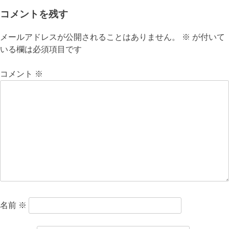
ナ
コメントを残す
ビ
メールアドレスが公開されることはありません。
※
が付いて
いる欄は必須項目です
ゲ
ー
コメント
※
シ
ョ
ン
名前
※