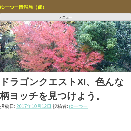
コ
ゆーつー情報局（仮）
ン
テ
メニュー
ン
ツ
へ
ス
キ
ッ
プ
ドラゴンクエストXI、色んな
柄ヨッチを見つけよう。
投稿日:
2017年10月12日
投稿者:
ゆーつー