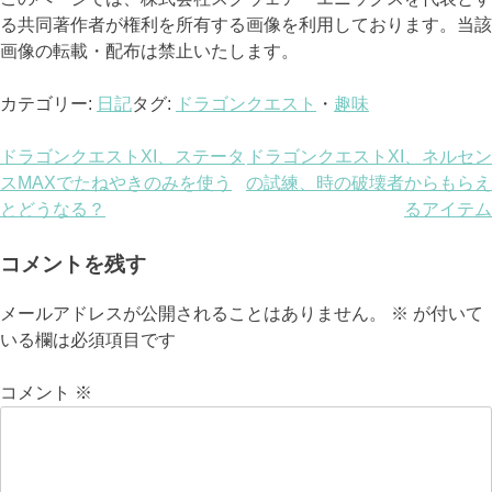
る共同著作者が権利を所有する画像を利用しております。当該
画像の転載・配布は禁止いたします。
カテゴリー:
日記
タグ:
ドラゴンクエスト
・
趣味
投
ドラゴンクエストXI、ステータ
ドラゴンクエストXI、ネルセン
スMAXでたねやきのみを使う
の試練、時の破壊者からもらえ
稿
とどうなる？
るアイテム
ナ
コメントを残す
ビ
メールアドレスが公開されることはありません。
※
が付いて
ゲ
いる欄は必須項目です
ー
コメント
※
シ
ョ
ン