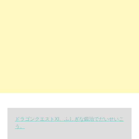
ドラゴンクエストXI、ふしぎな鍛治でだいせいこ
う。