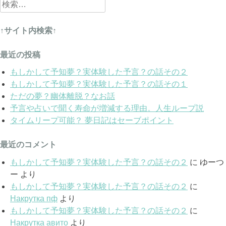
検
索:
↑サイト内検索↑
最近の投稿
もしかして予知夢？実体験した予言？の話その２
もしかして予知夢？実体験した予言？の話その１
ただの夢？幽体離脱？なお話
予言や占いで聞く寿命が増減する理由。人生ループ説
タイムリープ可能？ 夢日記はセーブポイント
最近のコメント
もしかして予知夢？実体験した予言？の話その２
に
ゆーつ
ー
より
もしかして予知夢？実体験した予言？の話その２
に
Накрутка пф
より
もしかして予知夢？実体験した予言？の話その２
に
Накрутка авито
より