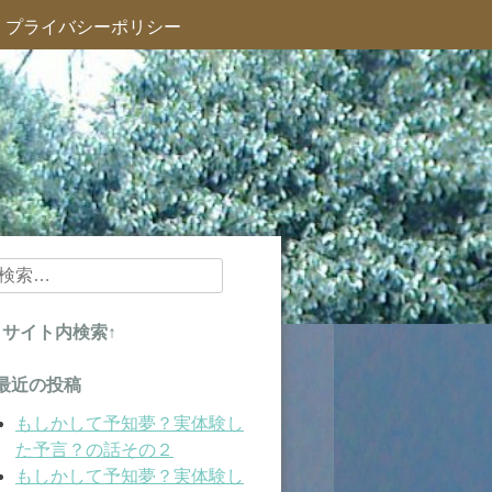
プライバシーポリシー
検
索:
↑サイト内検索↑
最近の投稿
もしかして予知夢？実体験し
た予言？の話その２
もしかして予知夢？実体験し