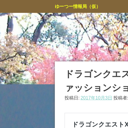
コ
ゆーつー情報局（仮）
ン
テ
ン
ツ
へ
ス
キ
ッ
プ
ドラゴンクエス
ァッションショ
投稿日:
2017年10月3日
投稿者