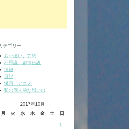
カテゴリー
お小遣い、節約
不思議、都市伝説
情報
日記
漫画、アニメ
私の個人的な思い出
2017年10月
月
火
水
木
金
土
日
1