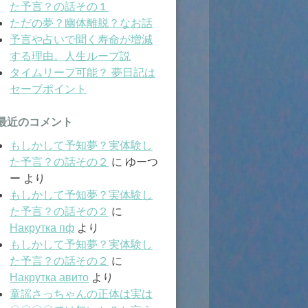
た予言？の話その１
ただの夢？幽体離脱？なお話
予言や占いで聞く寿命が増減
する理由。人生ループ説
タイムリープ可能？ 夢日記は
セーブポイント
最近のコメント
もしかして予知夢？実体験し
た予言？の話その２
に
ゆーつ
ー
より
もしかして予知夢？実体験し
た予言？の話その２
に
Накрутка пф
より
もしかして予知夢？実体験し
た予言？の話その２
に
Накрутка авито
より
童謡さっちゃんの正体は実は