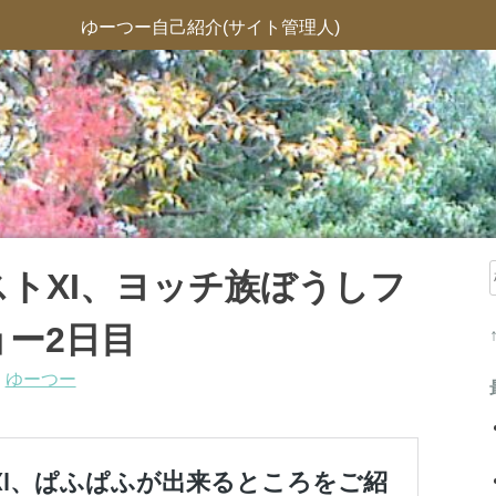
ゆーつー自己紹介(サイト管理人)
トXI、ヨッチ族ぼうしフ
ー2日目
:
ゆーつー