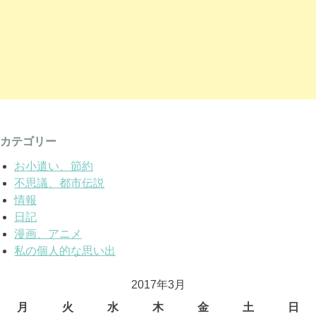
カテゴリー
お小遣い、節約
不思議、都市伝説
情報
日記
漫画、アニメ
私の個人的な思い出
2017年3月
月
火
水
木
金
土
日