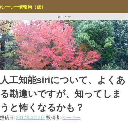
コ
ゆーつー情報局（仮）
ン
テ
メニュー
ン
ツ
へ
ス
キ
ッ
プ
人工知能siriについて、よくあ
る勘違いですが、知ってしま
うと怖くなるかも？
投稿日:
2017年3月2日
投稿者:
ゆーつー