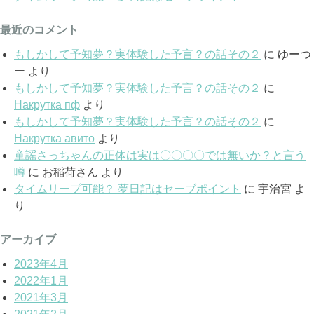
最近のコメント
もしかして予知夢？実体験した予言？の話その２
に
ゆーつ
ー
より
もしかして予知夢？実体験した予言？の話その２
に
Накрутка пф
より
もしかして予知夢？実体験した予言？の話その２
に
Накрутка авито
より
童謡さっちゃんの正体は実は〇〇〇〇では無いか？と言う
噂
に
お稲荷さん
より
タイムリープ可能？ 夢日記はセーブポイント
に
宇治宮
よ
り
アーカイブ
2023年4月
2022年1月
2021年3月