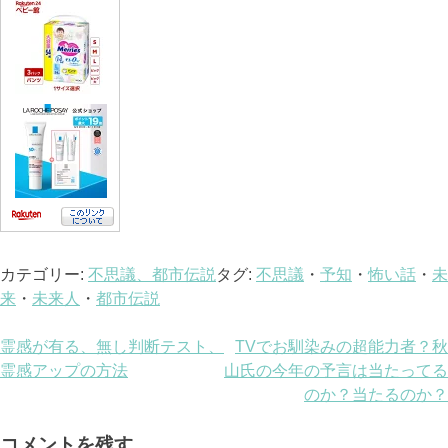
カテゴリー:
不思議、都市伝説
タグ:
不思議
・
予知
・
怖い話
・
未
来
・
未来人
・
都市伝説
投
霊感が有る、無し判断テスト、
TVでお馴染みの超能力者？秋
霊感アップの方法
山氏の今年の予言は当たってる
稿
のか？当たるのか？
ナ
コメントを残す