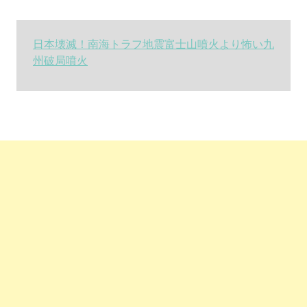
日本壊滅！南海トラフ地震富士山噴火より怖い九
州破局噴火