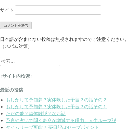
サイト
日本語が含まれない投稿は無視されますのでご注意ください。
（スパム対策）
検
索:
↑サイト内検索↑
最近の投稿
もしかして予知夢？実体験した予言？の話その２
もしかして予知夢？実体験した予言？の話その１
ただの夢？幽体離脱？なお話
予言や占いで聞く寿命が増減する理由。人生ループ説
タイムリープ可能？ 夢日記はセーブポイント