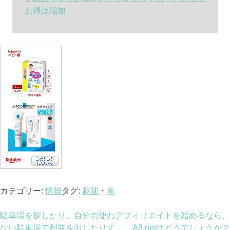
お得は増加
カテゴリー:
情報
タグ:
趣味
・
車
投
駐車場を探したり、自分の使わ
アフィリエイトを始めるなら、
ない駐車場で利益を出したりす
A8.netはどうでしょうか？