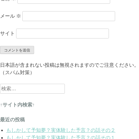
メール
※
サイト
日本語が含まれない投稿は無視されますのでご注意ください。
（スパム対策）
検
索:
↑サイト内検索↑
最近の投稿
もしかして予知夢？実体験した予言？の話その２
もしかして予知夢？実体験した予言？の話その１