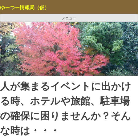
コ
ゆーつー情報局（仮）
ン
テ
メニュー
ン
ツ
へ
ス
キ
ッ
プ
人が集まるイベントに出かけ
る時、ホテルや旅館、駐車場
の確保に困りませんか？そん
な時は・・・