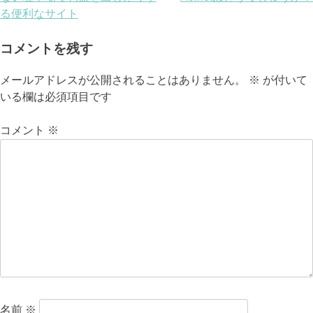
稿
る便利なサイト
ナ
コメントを残す
ビ
メールアドレスが公開されることはありません。
※
が付いて
ゲ
いる欄は必須項目です
ー
コメント
※
シ
ョ
ン
名前
※