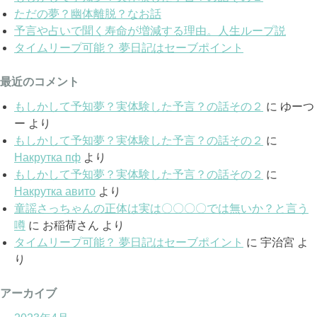
ただの夢？幽体離脱？なお話
予言や占いで聞く寿命が増減する理由。人生ループ説
タイムリープ可能？ 夢日記はセーブポイント
最近のコメント
もしかして予知夢？実体験した予言？の話その２
に
ゆーつ
ー
より
もしかして予知夢？実体験した予言？の話その２
に
Накрутка пф
より
もしかして予知夢？実体験した予言？の話その２
に
Накрутка авито
より
童謡さっちゃんの正体は実は〇〇〇〇では無いか？と言う
噂
に
お稲荷さん
より
タイムリープ可能？ 夢日記はセーブポイント
に
宇治宮
よ
り
アーカイブ